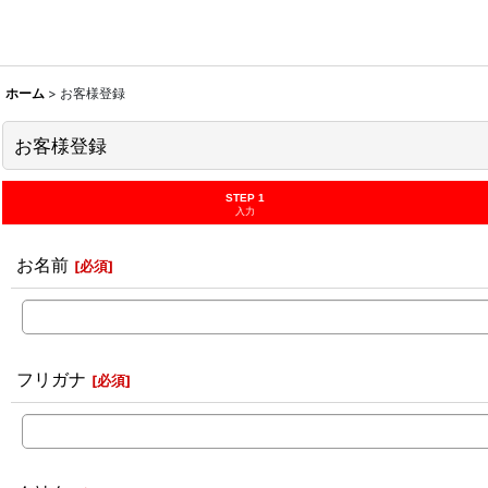
ホーム
>
お客様登録
お客様登録
STEP 1
入力
お名前
[
必須
]
フリガナ
[
必須
]