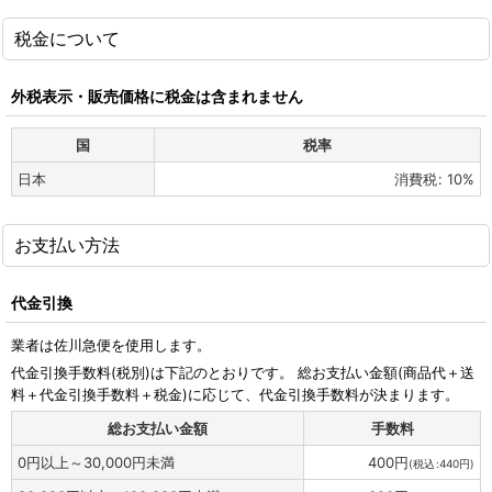
税金について
外税表示・販売価格に税金は含まれません
国
税率
日本
消費税
:
10%
お支払い方法
代金引換
業者は佐川急便を使用します。
代金引換手数料
(税別)
は下記のとおりです。 総お支払い金額(商品代＋送
料＋代金引換手数料＋税金)に応じて、代金引換手数料が決まります。
総お支払い金額
手数料
0
円
以上～30,000
円
未満
400
円
(
税込
:
440
円
)