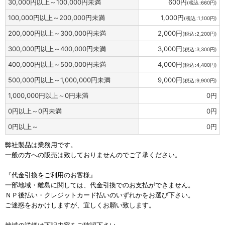
30,000
円
以上～100,000
円
未満
600
円
(
税込
:
660
円
)
100,000
円
以上～200,000
円
未満
1,000
円
(
税込
:
1,100
円
)
200,000
円
以上～300,000
円
未満
2,000
円
(
税込
:
2,200
円
)
300,000
円
以上～400,000
円
未満
3,000
円
(
税込
:
3,300
円
)
400,000
円
以上～500,000
円
未満
4,000
円
(
税込
:
4,400
円
)
500,000
円
以上～1,000,000
円
未満
9,000
円
(
税込
:
9,900
円
)
1,000,000
円
以上～0
円
未満
0
円
0
円
以上～0
円
未満
0
円
0
円
以上～
0
円
弊社製品は業務用です。
一般の方への販売は致しておりませんのでご了承ください。
『代金引換をご利用のお客様』
一部地域・離島に関しては、代金引換でのお支払ができません。
ＮＰ後払い・クレジットカード払いのいずれかをお選び下さい。
ご迷惑をおかけしますが、宜しくお願い致します。
地域の詳細は下記内容をご確認下さい。