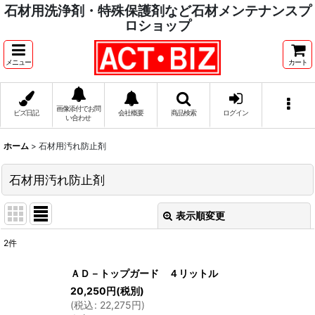
石材用洗浄剤・特殊保護剤など石材メンテナンスプ
ロショップ
メニュー
カート
画像添付でお問
ビズ日記
会社概要
商品検索
ログイン
い合わせ
ホーム
>
石材用汚れ防止剤
石材用汚れ防止剤
表示順変更
閉じる
2
件
表示数
:
ＡＤ－トップガード ４リットル
20,250
円
(税別)
並び順
:
(
税込
:
22,275
円
)