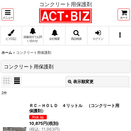
コンクリート用保護剤
メニュー
カート
画像添付でお問
ビズ日記
会社概要
商品検索
ログイン
い合わせ
ホーム
>
コンクリート用保護剤
コンクリート用保護剤
表示順変更
閉じる
2
件
表示数
:
ＲＣ－ＨＯＬＤ ４リットル （コンクリート用
保護剤）
並び順
:
10,875
円
(税別)
(
税込
:
11,963
円
)
絞り込む