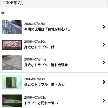
2006年7月
5
件
2006
07
29
年
月
日
今回の現場は「目地が肝心！」
2006
07
20
年
月
日
身近なトラブル 錆
2006
07
14
年
月
日
身近なトラブル 濡れ色現象
2006
07
08
年
月
日
身近なトラブル 藻・カビ
2006
07
03
年
月
日
トラブルと汚れの違い